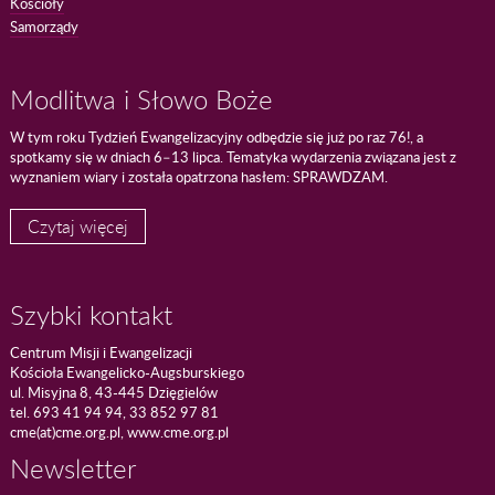
Kościoły
Samorządy
Modlitwa i Słowo Boże
W tym roku Tydzień Ewangelizacyjny odbędzie się już po raz 76!, a
spotkamy się w dniach 6–13 lipca. Tematyka wydarzenia związana jest z
wyznaniem wiary i została opatrzona hasłem: SPRAWDZAM.
Czytaj więcej
Szybki kontakt
Centrum Misji i Ewangelizacji
Kościoła Ewangelicko-Augsburskiego
ul. Misyjna 8, 43-445 Dzięgielów
tel. 693 41 94 94, 33 852 97 81
cme(at)cme.org.pl, www.cme.org.pl
Newsletter