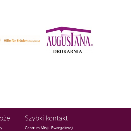
Boże
Szybki kontakt
ny
Centrum Misji i Ewangelizacji