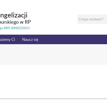
ngelizacji
burskiego w RP
nego KRS 0000225011
ożemy Ci
Naucz się