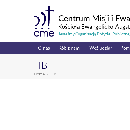
Centrum Misji i Ewa
Kościoła Ewangelicko-Augs
Jesteśmy Organizacją Pożytku Publicz
O nas
Rób z nami
Weź udział
Pom
HB
Home
HB