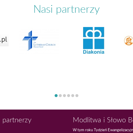
Nasi partnerzy
 partnerzy
Modlitwa i Słowo 
W tym roku Tydzień Ewangelizacyj