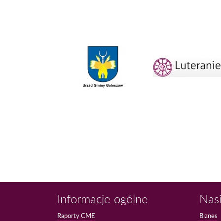
Informacje ogólne
Nasi
Raporty CME
Biznes