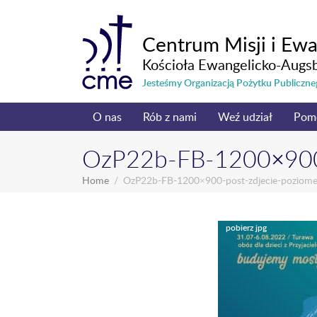
Centrum Misji i Ewa
Kościoła Ewangelicko-Augs
Jesteśmy Organizacją Pożytku Publicz
O nas
Rób z nami
Weź udział
Pom
OzP22b-FB-1200×900-
Home
OzP22b-FB-1200×900-post-zdjecie-poziom