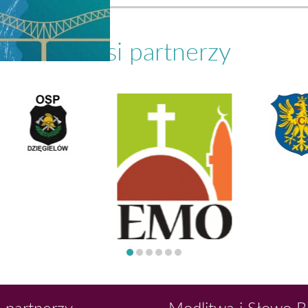
Nasi partnerzy
 partnerzy
Modlitwa i Słowo 