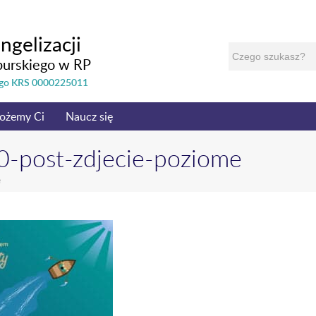
ngelizacji
burskiego w RP
nego KRS 0000225011
ożemy Ci
Naucz się
post-zdjecie-poziome
e