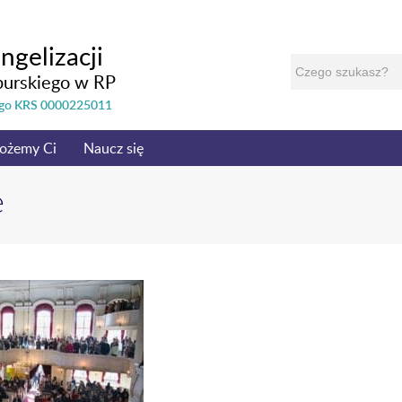
ngelizacji
burskiego w RP
nego KRS 0000225011
ożemy Ci
Naucz się
e