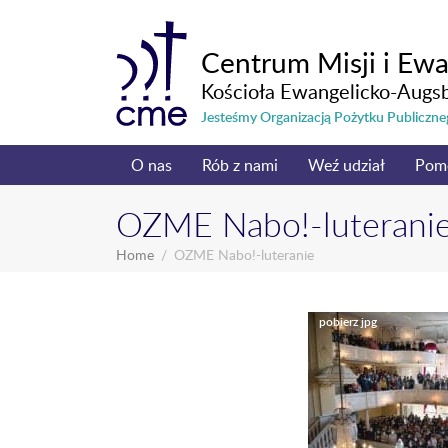
Centrum Misji i Ewa
Kościoła Ewangelicko-Augs
Jesteśmy Organizacją Pożytku Publicz
O nas
Rób z nami
Weź udział
Pom
OZME Nabo!-luterani
Home
OZME Nabo!-luteranie