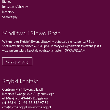
Biznes
Instytucje/Urzędy
Kościoły
Samorządy
Modlitwa i Słowo Boże
W tym roku Tydzień Ewangelizacyjny odbędzie się już po raz 76!, a
spotkamy się w dniach 6–13 lipca. Tematyka wydarzenia związana jest z
wyznaniem wiary i została opatrzona hasłem: SPRAWDZAM.
Czytaj więcej
Szybki kontakt
Centrum Misji i Ewangelizacji
Kościoła Ewangelicko-Augsburskiego
ul. Misyjna 8, 43-445 Dzięgielów
tel. 693 41 94 94, 33 852 97 81
cme(at)cme.org.pl, www.cme.org.pl