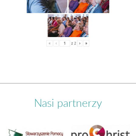
«
‹
z
2
›
»
Nasi partnerzy