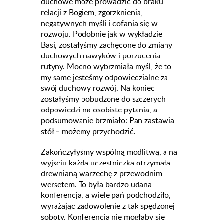
duchowe może prowadzić do braku
relacji z Bogiem, zgorzknienia,
negatywnych myśli i cofania się w
rozwoju. Podobnie jak w wykładzie
Basi, zostałyśmy zachęcone do zmiany
duchowych nawyków i porzucenia
rutyny. Mocno wybrzmiała myśl, że to
my same jesteśmy odpowiedzialne za
swój duchowy rozwój. Na koniec
zostałyśmy pobudzone do szczerych
odpowiedzi na osobiste pytania, a
podsumowanie brzmiało: Pan zastawia
stół – możemy przychodzić.
Zakończyłyśmy wspólną modlitwą, a na
wyjściu każda uczestniczka otrzymała
drewnianą warzechę z przewodnim
wersetem. To była bardzo udana
konferencja, a wiele pań podchodziło,
wyrażając zadowolenie z tak spędzonej
soboty. Konferencja nie mogłaby się