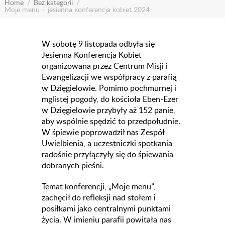
Home
Bez kategorii
Moje menu – jesienna konferencja kobiet 2024
W sobotę 9 listopada odbyła się
Jesienna Konferencja Kobiet
organizowana przez Centrum Misji i
Ewangelizacji we współpracy z parafią
w Dzięgielowie. Pomimo pochmurnej i
mglistej pogody, do kościoła Eben-Ezer
w Dzięgielowie przybyły aż 152 panie,
aby wspólnie spędzić to przedpołudnie.
W śpiewie poprowadził nas Zespół
Uwielbienia, a uczestniczki spotkania
radośnie przyłączyły się do śpiewania
dobranych pieśni.
Temat konferencji, „Moje menu”,
zachęcił do refleksji nad stołem i
posiłkami jako centralnymi punktami
życia. W imieniu parafii powitała nas