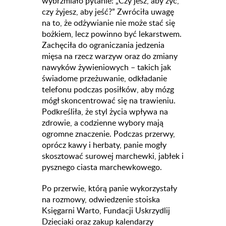
wybrzmiało pytanie: „Czy jesz, aby żyć,
czy żyjesz, aby jeść?” Zwróciła uwagę
na to, że odżywianie nie może stać się
bożkiem, lecz powinno być lekarstwem.
Zachęciła do ograniczania jedzenia
mięsa na rzecz warzyw oraz do zmiany
nawyków żywieniowych – takich jak
świadome przeżuwanie, odkładanie
telefonu podczas posiłków, aby mózg
mógł skoncentrować się na trawieniu.
Podkreśliła, że styl życia wpływa na
zdrowie, a codzienne wybory mają
ogromne znaczenie. Podczas przerwy,
oprócz kawy i herbaty, panie mogły
skosztować surowej marchewki, jabłek i
pysznego ciasta marchewkowego.
Po przerwie, którą panie wykorzystały
na rozmowy, odwiedzenie stoiska
Księgarni Warto, Fundacji Uskrzydlij
Dzieciaki oraz zakup kalendarzy