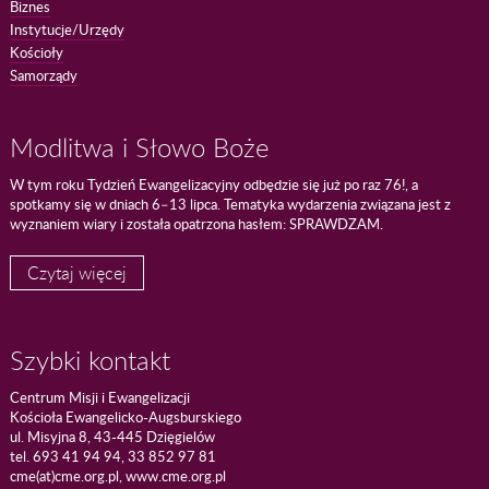
Biznes
Instytucje/Urzędy
Kościoły
Samorządy
Modlitwa i Słowo Boże
W tym roku Tydzień Ewangelizacyjny odbędzie się już po raz 76!, a
spotkamy się w dniach 6–13 lipca. Tematyka wydarzenia związana jest z
wyznaniem wiary i została opatrzona hasłem: SPRAWDZAM.
Czytaj więcej
Szybki kontakt
Centrum Misji i Ewangelizacji
Kościoła Ewangelicko-Augsburskiego
ul. Misyjna 8, 43-445 Dzięgielów
tel. 693 41 94 94, 33 852 97 81
cme(at)cme.org.pl, www.cme.org.pl