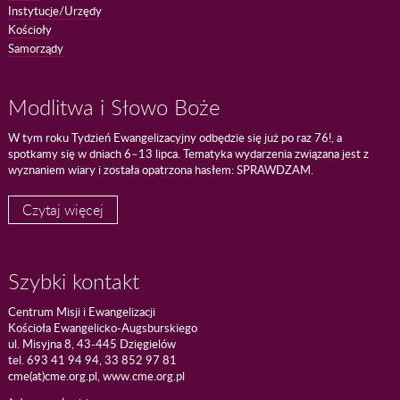
Instytucje/Urzędy
Kościoły
Samorządy
Modlitwa i Słowo Boże
W tym roku Tydzień Ewangelizacyjny odbędzie się już po raz 76!, a
spotkamy się w dniach 6–13 lipca. Tematyka wydarzenia związana jest z
wyznaniem wiary i została opatrzona hasłem: SPRAWDZAM.
Czytaj więcej
Szybki kontakt
Centrum Misji i Ewangelizacji
Kościoła Ewangelicko-Augsburskiego
ul. Misyjna 8, 43-445 Dzięgielów
tel. 693 41 94 94, 33 852 97 81
cme(at)cme.org.pl, www.cme.org.pl