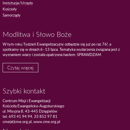
Instytucje/Urzędy
Kościoły
Samorządy
Modlitwa i Słowo Boże
W tym roku Tydzień Ewangelizacyjny odbędzie się już po raz 76!, a
spotkamy się w dniach 6–13 lipca. Tematyka wydarzenia związana jest z
wyznaniem wiary i została opatrzona hasłem: SPRAWDZAM.
Czytaj więcej
Szybki kontakt
Centrum Misji i Ewangelizacji
Kościoła Ewangelicko-Augsburskiego
ul. Misyjna 8, 43-445 Dzięgielów
tel. 693 41 94 94, 33 852 97 81
cme(at)cme.org.pl, www.cme.org.pl