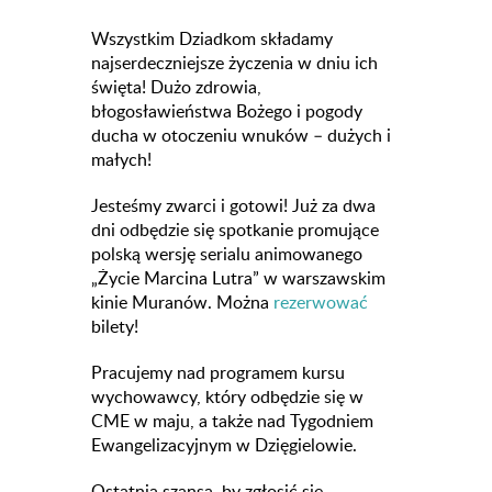
Wszystkim Dziadkom składamy
najserdeczniejsze życzenia w dniu ich
święta! Dużo zdrowia,
błogosławieństwa Bożego i pogody
ducha w otoczeniu wnuków – dużych i
małych!
Jesteśmy zwarci i gotowi! Już za dwa
dni odbędzie się spotkanie promujące
polską wersję serialu animowanego
„Życie Marcina Lutra” w warszawskim
kinie Muranów. Można
rezerwować
bilety!
Pracujemy nad programem kursu
wychowawcy, który odbędzie się w
CME w maju, a także nad Tygodniem
Ewangelizacyjnym w Dzięgielowie.
Ostatnia szansa, by zgłosić się