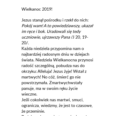
Wielkanoc 2019!
Jezus stanął pośrodku i rzekł do nich:
Pokój wam! A to powiedziawszy, ukazał
im ręce i bok. Uradowali się tedy
uczniowie, ujrzawszy Pana
/J 20, 19-
20/.
Każda niedziela przypomina nam o
najbardziej radosnym dniu w dziejach
świata. Niedziela Wielkanocna przynosi
radość szczególną, pobudza nas do
okrzyku: Alleluja! Jezus żyje! Wstał z
martwych! No cóż, śmierć go nie
powstrzymała. Zmartwychwstały
panuje, ma w swoim ręku życie
wieczne.
Jeśli cokolwiek nas martwi, smuci,
ogranicza, wiedzmy, że jest to czasowe,
że przeminie.